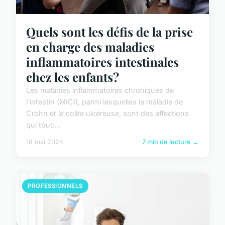
Quels sont les défis de la prise
en charge des maladies
inflammatoires intestinales
chez les enfants?
Les maladies inflammatoires chroniques de
l'intestin (MICI), parmi lesquelles la maladie de
Crohn et la colite ulcéreuse, sont des affections
qui touc...
18 mai 2024
7 min de lecture →
PROFESSIONNELS