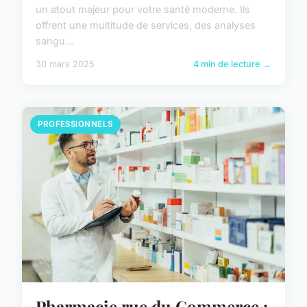
un atout majeur pour votre santé moderne. Ils
offrent une multitude de services, des analyses
sangu...
30 mars 2025
4 min de lecture →
PROFESSIONNELS
Pharmacie rue du Commerce :